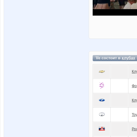
Ve состоит в
клубах
Кл
Фо
Кл
To
Ро