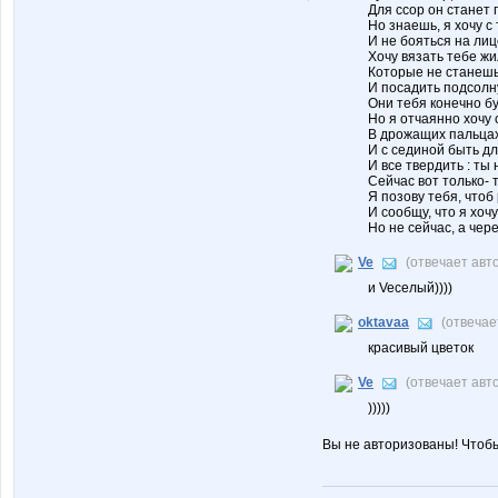
Для ссор он станет г
Но знаешь, я хочу с
И не бояться на лиц
Хочу вязать тебе жи
Которые не станешь
И посадить подсолн
Они тебя конечно буд
Но я отчаянно хочу 
В дрожащих пальцах
И с сединой быть дл
И все твердить : ты
Сейчас вот только- 
Я позову тебя, чтоб
И сообщу, что я хоч
Но не сейчас, а чере
Ve
(отвечает авт
и Veселый))))
oktavaa
(отвечае
красивый цветок
Ve
(отвечает авт
)))))
Вы не авторизованы! Чтоб