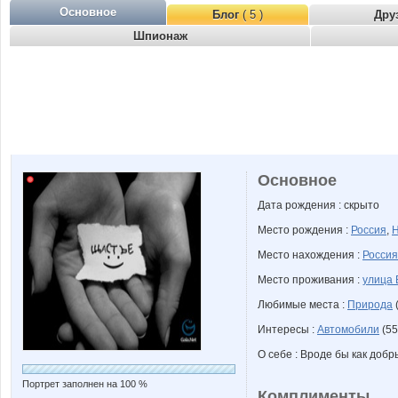
Основное
Блог
( 5 )
Дру
Шпионаж
Основное
Дата рождения : скрыто
Место рождения :
Россия
,
Н
Место нахождения :
Россия
Место проживания :
улица 
Любимые места :
Природа
(
Интересы :
Автомобили
(55
О себе : Вроде бы как добр
Портрет заполнен на 100 %
Комплименты