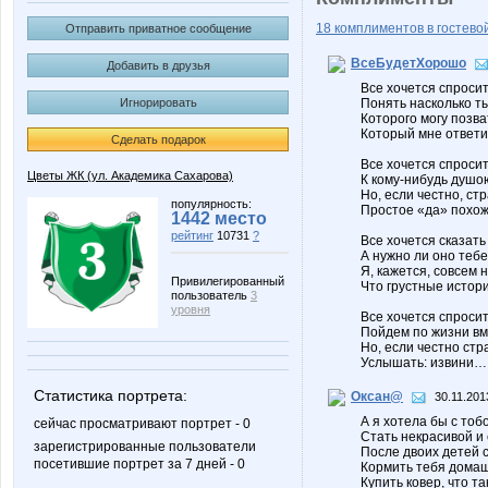
18 комплиментов в гостевой
Отправить приватное сообщение
ВсеБудетХорошо
Добавить в друзья
Все хочется спросит
Игнорировать
Понять насколько ты
Которого могу позва
Который мне ответи
Сделать подарок
Все хочется спросит
Цветы ЖК (ул. Академика Сахарова)
К кому-нибудь душо
Но, если честно, ст
популярность:
Простое «да» похож
1442 место
рейтинг
10731
?
Все хочется сказать
А нужно ли оно тебе
Я, кажется, совсем 
Привилегированный
Что грустные истори
пользователь
3
уровня
Все хочется спросит
Пойдем по жизни вме
Но, если честно стр
Услышать: извини… н
Статистика портрета:
Оксан@
30.11.201
А я хотела бы с тоб
сейчас просматривают портрет - 0
Стать некрасивой и 
зарегистрированные пользователи
После двоих детей с
посетившие портрет за 7 дней - 0
Кормить тебя домаш
Купить ковер, что та