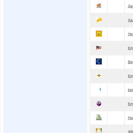
Да
Ха
Ую
Кл
Ве
Кл
be
Кл
На
ЖК